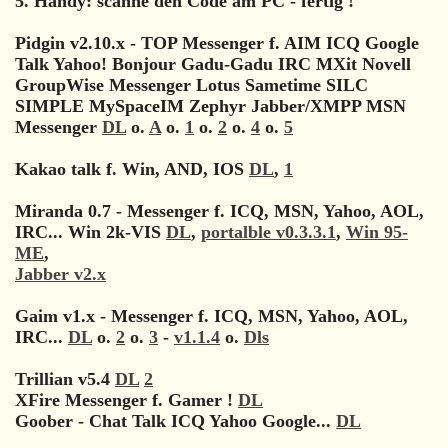
5. Handy: scanne den Code am PC - fertig !
Pidgin v2.10.x - TOP Messenger f. AIM ICQ Google
Talk Yahoo! Bonjour Gadu-Gadu IRC MXit Novell
GroupWise Messenger Lotus Sametime SILC
SIMPLE MySpaceIM Zephyr Jabber/XMPP MSN
Messenger
DL
o.
A
o.
1
o.
2
o.
4
o.
5
Kakao talk f. Win, AND, IOS
DL
,
1
Miranda 0.7 - Messenger f. ICQ, MSN, Yahoo, AOL,
IRC... Win 2k-VIS
DL
,
portalble v0.3.3.1
,
Win 95-
ME
,
Jabber v2.x
Gaim v1.x - Messenger f. ICQ, MSN, Yahoo, AOL,
IRC...
DL
o.
2
o.
3
-
v1.1.4
o.
Dls
Trillian v5.4
DL
2
XFire Messenger f. Gamer !
DL
Goober - Chat Talk ICQ Yahoo Google...
DL