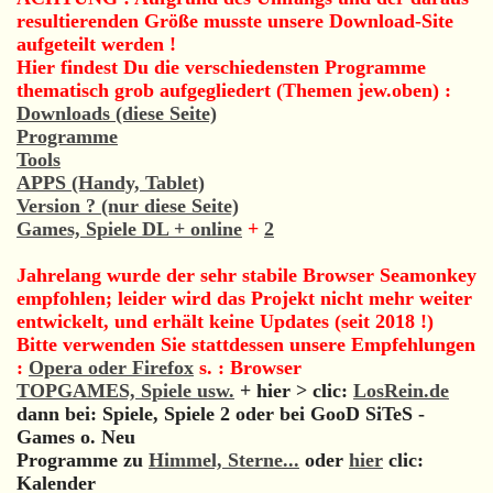
resultierenden Größe musste unsere Download-Site
aufgeteilt werden !
Hier findest Du die verschiedensten Programme
thematisch grob aufgegliedert (Themen jew.oben) :
Downloads (diese Seite)
Programme
Tools
APPS (Handy, Tablet)
Version ? (nur diese Seite)
Games, Spiele DL + online
+
2
Jahrelang wurde der sehr stabile Browser Seamonkey
empfohlen; leider wird das Projekt nicht mehr weiter
entwickelt, und erhält keine Updates (seit 2018 !)
Bitte verwenden Sie stattdessen unsere Empfehlungen
:
Opera oder Firefox
s. : Browser
TOPGAMES, Spiele usw.
+ hier > clic:
LosRein.de
dann bei: Spiele, Spiele 2 oder bei GooD SiTeS -
Games o. Neu
Programme zu
Himmel, Sterne...
oder
hier
clic:
Kalender