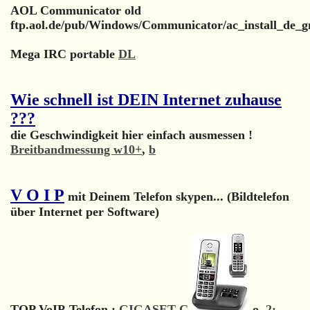
AOL Communicator old
ftp.aol.de/pub/Windows/Communicator/ac_install_de_g
Mega IRC portable
DL
Wie schnell ist DEIN Internet zuhause
???
die Geschwindigkeit hier einfach ausmessen !
Breitbandmessung w10+
,
b
V O I P
mit Deinem Telefon skypen... (Bildtelefon
über Internet per Software)
TOP VoIP-Telefon :
GIGASET C
o.
2: