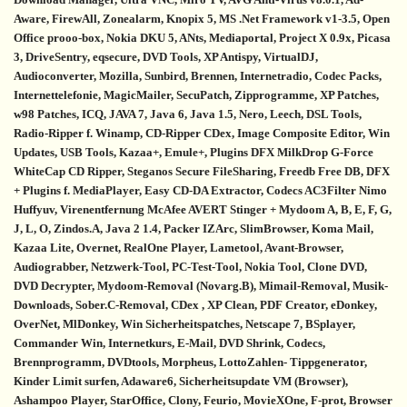
Aware, FirewAll, Zonealarm, Knopix 5, MS .Net Framework v1-3.5, Open
Office prooo-box, Nokia DKU 5, ANts, Mediaportal, Project X 0.9x, Picasa
3, DriveSentry, eqsecure, DVD Tools, XP Antispy, VirtualDJ,
Audioconverter, Mozilla, Sunbird, Brennen, Internetradio, Codec Packs,
Internettelefonie, MagicMailer, SecuPatch, Zipprogramme, XP Patches,
w98 Patches, ICQ, JAVA 7, Java 6, Java 1.5, Nero, Leech, DSL Tools,
Radio-Ripper f. Winamp, CD-Ripper CDex, Image Composite Editor, Win
Updates, USB Tools, Kazaa+, Emule+, Plugins DFX MilkDrop G-Force
WhiteCap CD Ripper, Steganos Secure FileSharing, Freedb Free DB, DFX
+ Plugins f. MediaPlayer, Easy CD-DA Extractor, Codecs AC3Filter Nimo
Huffyuv, Virenentfernung McAfee AVERT Stinger + Mydoom A, B, E, F, G,
J, L, O, Zindos.A, Java 2 1.4, Packer IZArc, SlimBrowser, Koma Mail,
Kazaa Lite, Overnet, RealOne Player, Lametool, Avant-Browser,
Audiograbber, Netzwerk-Tool, PC-Test-Tool, Nokia Tool, Clone DVD,
DVD Decrypter, Mydoom-Removal (Novarg.B), Mimail-Removal, Musik-
Downloads, Sober.C-Removal, CDex , XP Clean, PDF Creator, eDonkey,
OverNet, MlDonkey, Win Sicherheitspatches, Netscape 7, BSplayer,
Commander Win, Internetkurs, E-Mail, DVD Shrink, Codecs,
Brennprogramm, DVDtools, Morpheus, LottoZahlen- Tippgenerator,
Kinder Limit surfen, Adaware6, Sicherheitsupdate VM (Browser),
Ashampoo Player, StarOffice, Clony, Feurio, MovieXOne, F-prot, Browser