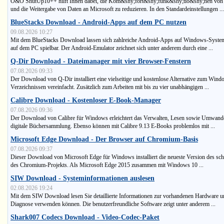
O&O ShutUp10++ hilft Ihnen dabei, die Kom&shy;fort&shy;funk&shy;tio&shy;nen vo
und die Weitergabe von Daten an Microsoft zu reduzieren. In den Standardeinstellungen ...
BlueStacks Download - Android-Apps auf dem PC nutzen
09.08.2026 10:27
Mit dem BlueStacks Download lassen sich zahlreiche Android-Apps auf Windows-System
auf dem PC spielbar. Der Android-Emulator zeichnet sich unter anderem durch eine ...
Q-Dir Download - Dateimanager mit vier Browser-Fenstern
07.08.2026 09:33
Der Download von Q-Dir installiert eine vielseitige und kostenlose Alternative zum Win
Verzeichnissen vereinfacht. Zusätzlich zum Arbeiten mit bis zu vier unabhängigen ...
Calibre Download - Kostenloser E-Book-Manager
07.08.2026 09:36
Der Download von Calibre für Windows erleichtert das Verwalten, Lesen sowie Umwande
digitale Büchersammlung. Ebenso können mit Calibre 9.13 E-Books problemlos mit ...
Microsoft Edge Download - Der Browser auf Chromium-Basis
07.08.2026 09:37
Dieser Download von Microsoft Edge für Windows installiert die neueste Version des sc
des Chromium-Projekts. Als Microsoft Edge 2015 zusammen mit Windows 10 ...
SIW Download - Systeminformationen auslesen
02.08.2026 19:24
Mit dem SIW Download lesen Sie detaillierte Informationen zur vorhandenen Hardware un
Diagnose verwenden können. Die benutzerfreundliche Software zeigt unter anderem ...
Shark007 Codecs Download - Video-Codec-Paket