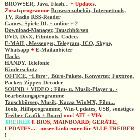
BROWSER, Java, Flash...
+ Updates,
Zusatzprogramme
Browserzubehör, Internettools,
TV, Radio
RSS-Reader
Games, Spiele DL + online
+
2
Download-Manager, Tauschbörsen
DVD, DivX, Filmtools, Codecs
E-MAIL, Messenger, Telegram, ICQ, Skype,
Whatsapp
+
E-Mailanbieter
Hacks
HANDY, Telefonie
Kinderschutz
OFFICE, ~Libre~, Büro-Pakete, Konverter, Faxprog.
Packer, Zipper, Decoder
SOUND + VIDEO : Film- u. Musik-Player u. -
bearbeitungsprogramme
Tauschbörsen, Musik, Kazaa WinMX, Film...
Tools, Hilfsprogramme, Win-Updates, USB, sonstiges
Treiber Grafik + Board
nur! ATI + VIA
TREIBER
f. BIOS, MAINBOARD, GERÄTE,
UPDATES... - unser Linkcenter für ALLE TREIBER
!