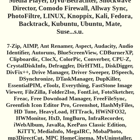
Media Player, DjVu-Betrachter, Shockwave
Director, Comodo Firewall, Allway Sync,
PhotoFiltre, LINUX, Knoppix, Kali, Fedora,
Backtrack, Kubuntu, Ubuntu, Mate,
Suse...s.u.
7-Zip, AIMP, Ant Renamer, Aspect, Audacity, Audio
Identifier, Autoruns, BlueScreenView, CDBurnerXP,
Clipboardic, ClocX, ColorPic, Converber, CPU-Z,
CrystalDiskInfo, Defraggler, DirHTML, DiskDigger,
DivFix++, Drive Manager, Driver Sweeper, DSpeech,
DSynchronize, DTaskManager, DupKiller,
EssentialPIM, eToolz, Everything, FastStone Image
Viewer, FileZilla, Folder2Iso, FontList, FotoSketcher,
Freac, Free Download Manager, FreeFileSync,
Greenfish Icon Editor Pro, Greenshot, HashMyFiles,
HD Tune, HeavyLoad, HTTrack, HWiNFO32,
HWMonitor, HxD, ImgBurn, InfraRecorder,
iWebAlbum, JavaRa, KeePass Classic Edition,
KiTTY, MediaInfo, MegaIRC, MobaPhoto,
mp3DirectCut, MPC HomeCinema, MyUninstaller,