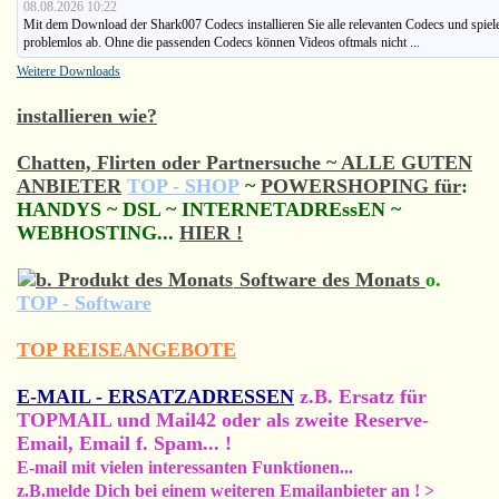
08.08.2026 10:22
Mit dem Download der Shark007 Codecs installieren Sie alle relevanten Codecs und spie
problemlos ab. Ohne die passenden Codecs können Videos oftmals nicht ...
Weitere Downloads
installieren wie?
Chatten, Flirten oder Partnersuche ~ ALLE GUTEN
ANBIETER
TOP - SHOP
~
POWERSHOPING für
:
HANDYS ~ DSL ~ INTERNETADREssEN ~
WEBHOSTING...
HIER !
Software des Monats
o.
TOP - Software
TOP REISEANGEBOTE
E-MAIL - ERSATZADRESSEN
z.B. Ersatz für
TOPMAIL und Mail42 oder als zweite Reserve-
Email, Email f. Spam... !
E-mail mit vielen interessanten Funktionen...
z.B.melde Dich bei einem weiteren Emailanbieter an ! >