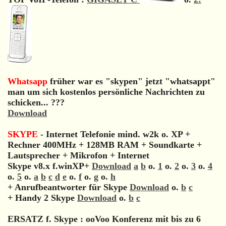
Whatsapp
früher war es "skypen" jetzt "whatsappt"
man um sich kostenlos persönliche Nachrichten zu
schicken... ???
Download
SKYPE
- Internet Telefonie mind. w2k o. XP +
Rechner 400MHz + 128MB RAM + Soundkarte +
Lautsprecher + Mikrofon + Internet
Skype v8.x f.winXP+
Download
a
b
o.
1
o.
2
o.
3
o.
4
o.
5
o.
a
b
c
d
e
o.
f
o.
g
o.
h
+ Anrufbeantworter für Skype
Download
o.
b
c
+ Handy 2 Skype
Download
o.
b
c
ERSATZ f. Skype : ooVoo Konferenz mit bis zu 6