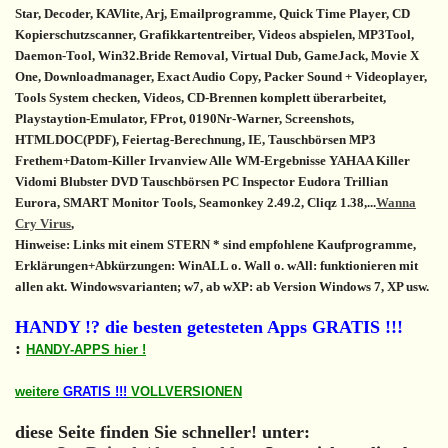
Star, Decoder, KAVlite, Arj, Emailprogramme, Quick Time Player, CD
Kopierschutzscanner, Grafikkartentreiber, Videos abspielen, MP3Tool,
Daemon-Tool, Win32.Bride Removal, Virtual Dub, GameJack, Movie X
One, Downloadmanager, Exact Audio Copy, Packer Sound + Videoplayer,
Tools System checken, Videos, CD-Brennen komplett überarbeitet,
Playstaytion-Emulator, FProt, 0190Nr-Warner, Screenshots,
HTMLDOC(PDF), Feiertag-Berechnung, IE, Tauschbörsen MP3
Frethem+Datom-Killer Irvanview Alle WM-Ergebnisse YAHAA Killer
Vidomi Blubster DVD Tauschbörsen PC Inspector Eudora Trillian
Eurora, SMART Monitor Tools, Seamonkey 2.49.2, Cliqz 1.38,...
Wanna
Cry Virus
,
Hinweise: Links mit einem STERN * sind empfohlene Kaufprogramme,
Erklärungen+Abkürzungen: WinALL o. Wall o. wAll: funktionieren mit
allen akt. Windowsvarianten; w7, ab wXP: ab Version Windows 7, XP usw.
HANDY !? die besten getesteten Apps GRATIS !!!
:
HANDY-APPS hier !
weitere
GRATIS !!!
VOLLVERSIONEN
diese Seite finden Sie schneller! unter: