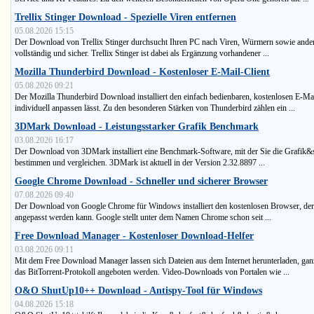
Trellix Stinger Download - Spezielle Viren entfernen
05.08.2026 15:15
Der Download von Trellix Stinger durchsucht Ihren PC nach Viren, Würmern sowie ande
vollständig und sicher. Trellix Stinger ist dabei als Ergänzung vorhandener ...
Mozilla Thunderbird Download - Kostenloser E-Mail-Client
05.08.2026 09:21
Der Mozilla Thunderbird Download installiert den einfach bedienbaren, kostenlosen E-Mai
individuell anpassen lässt. Zu den besonderen Stärken von Thunderbird zählen ein ...
3DMark Download - Leistungsstarker Grafik Benchmark
03.08.2026 16:17
Der Download von 3DMark installiert eine Benchmark-Software, mit der Sie die Grafik
bestimmen und vergleichen. 3DMark ist aktuell in der Version 2.32.8897 ...
Google Chrome Download - Schneller und sicherer Browser
07.08.2026 09:40
Der Download von Google Chrome für Windows installiert den kostenlosen Browser, der 
angepasst werden kann. Google stellt unter dem Namen Chrome schon seit ...
Free Download Manager - Kostenloser Download-Helfer
03.08.2026 09:11
Mit dem Free Download Manager lassen sich Dateien aus dem Internet herunterladen, ga
das BitTorrent-Protokoll angeboten werden. Video-Downloads von Portalen wie ...
O&O ShutUp10++ Download - Antispy-Tool für Windows
04.08.2026 15:18