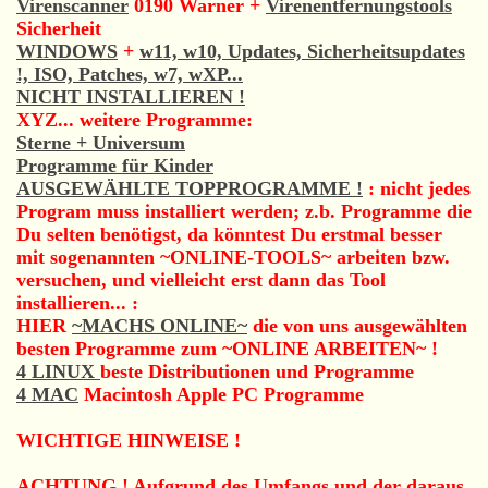
Virenscanner
0190 Warner +
Virenentfernungstools
Sicherheit
WINDOWS
+
w11, w10, Updates, Sicherheitsupdates
!, ISO, Patches, w7, wXP...
NICHT INSTALLIEREN !
XYZ... weitere Programme:
Sterne + Universum
Programme für Kinder
AUSGEWÄHLTE TOPPROGRAMME !
: nicht jedes
Program muss installiert werden; z.b. Programme die
Du selten benötigst, da könntest Du erstmal besser
mit sogenannten ~ONLINE-TOOLS~ arbeiten bzw.
versuchen, und vielleicht erst dann das Tool
installieren... :
HIER
~MACHS ONLINE~
die von uns ausgewählten
besten Programme zum ~ONLINE ARBEITEN~ !
4 LINUX
beste Distributionen und Programme
4 MAC
Macintosh Apple PC Programme
WICHTIGE HINWEISE !
ACHTUNG ! Aufgrund des Umfangs und der daraus