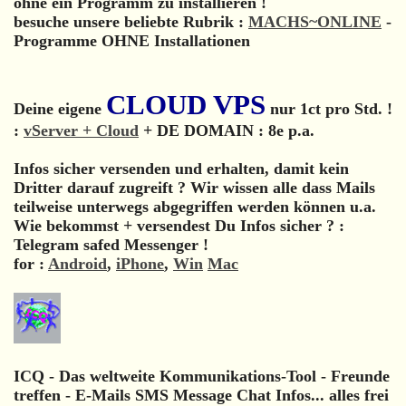
ohne ein Programm zu installieren !
besuche unsere beliebte Rubrik :
MACHS~ONLINE
-
Programme OHNE Installationen
CLOUD VPS
Deine eigene
nur 1ct pro Std. !
:
vServer + Cloud
+ DE DOMAIN : 8e p.a.
Infos sicher versenden und erhalten, damit kein
Dritter darauf zugreift ? Wir wissen alle dass Mails
teilweise unterwegs abgegriffen werden können u.a.
Wie bekommst + versendest Du Infos sicher ? :
Telegram safed Messenger !
for :
Android
,
iPhone
,
Win
Mac
ICQ - Das weltweite Kommunikations-Tool - Freunde
treffen - E-Mails SMS Message Chat Infos... alles frei