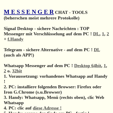
M E S S E N G E R
CHAT - TOOLS
(beherschen meist mehrere Protokolle)
Signal Desktop - sichere Nachrichten : TOP
Messenger mit Verschlüsselung auf dem PC !
DL
,
1
,
2
+
f.Handy
Telegram - sichere Alternative - auf dem PC !
DL
(auch als APP!)
Whatsapp Messenger auf dem PC !
Desktop 64bit
,
1
,
2
o.
32bit
1. Voraussetzung: vorhandenes Whatsapp auf Handy
!
2. PC: installiere folgenden Browser: Firefox oder
Iron G.Chrome (s.u.Browser)
3. Handy: Whatsapp, Menü (rechts oben), clic Web
Whatsapp
4. PC: clic auf
diese Adresse !