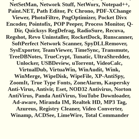
NetSetMan, Network Stuff, NetWorx, Notepad++,
Paint.NET, Path Editor, Pc Chrono, PDF-XChange
Viewer, PhotoFiltre, PngOptimizer, Pocket Divx
Encoder, Pointofix, POP Peeper, Process Monitor, Q-
Dir, Quicksys RegDefrag, RadioSure, Recuva,
Regshot, Revo Uninstaller, RocketDock, Runscanner,
SoftPerfect Network Scanner, SpyDLLRemover,
SysExporter, TeamViewer, TimeSync, Transmute,
TreeDBNotes, TrueCrypt, Tunatic, UltraShredder,
Unlocker, USBDeview, uTorrent, VideoCalc,
VirtualDub, VirtuaWin, WinAudit, Wink,
WinMerge, WipeDisk, WipeFile, XP-AntiSpy,
ZoomIt, True Type Fonts, ZoneAlarm, Kaspersky
Anti-Virus, Antivir, Eset, NOD32 Antivirus, Norton
AntiVirus, Panda AntiVirus, YouTube Downloader,
Ad-aware, Miranda IM, Realtek HD, MP3 Tag,
Azureus, Registry Cleaner, Video Converter,
Winamp, ACDSee, LimeWire, Total Commander