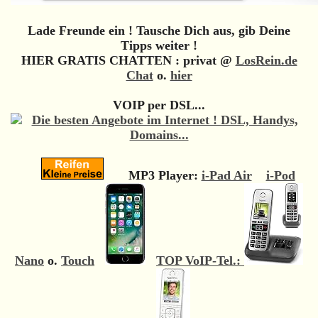
Lade Freunde ein ! Tausche Dich aus, gib Deine
Tipps weiter !
HIER GRATIS CHATTEN : privat @
LosRein.de
Chat
o.
hier
VOIP per DSL...
MP3 Player:
i-Pad Air
i-Pod
Nano
o.
Touch
TOP VoIP-Tel.: