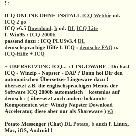
! :
ICQ ONLINE OHNE INSTALL
ICQ Webbie
od.
ICQ 2 go
ICQ v6.5
Download
,
b
od.
DL
ICQ Lite
f. Win95 :
ICQ 2000b
passend dazu : ICQ PLUSv3.4
DL
+
deutschsprachige Hilfe f. ICQ :
deutsche FAQ
o.
ICQ-Hilfe
+
ICQ
+ ÜBERSETZUNG ICQ... : LINGOWARE - Du hast
ICQ - Winzip - Napster - DAP ? Dann hol Dir den
automatischen Übersetzer Lingoware dazu !
übersetzt z.B. die englischsprachigen Menüs der
Software ICQ 2000b automatisch + kostenlos auf
deutsch : ( übersetzt auch andere bekannte
Komponenten wie: Winzip Napster Download
Accelerator, diese aber nur als Shareware )
v3
Potato Messenger (Chat)
DL Potato
,
b
auch f. Linux,
Mac, iOS, Android !