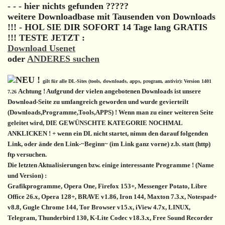
- - - hier nichts gefunden ?????
weitere Downloadbase mit Tausenden von Downloads
!!! - HOL SIE DIR SOFORT 14 Tage lang GRATIS
!!! TESTE JETZT :
Download Usenet
oder
ANDERES suchen
gilt für alle DL-Sites (tools, downloads, apps, program, antivir): Version 1401
Achtung ! Aufgrund der vielen angebotenen Downloads ist unsere
7.26
Download-Seite zu umfangreich geworden und wurde gevierteilt
(Downloads,Programme,Tools,APPS) ! Wenn man zu einer weiteren Seite
geleitet wird, DIE GEWÜNSCHTE KATEGORIE NOCHMAL
ANKLICKEN ! + wenn ein DL nicht startet, nimm den darauf folgenden
Link, oder ände den Link-~Beginn~ (im Link ganz vorne) z.b. statt (http)
ftp versuchen.
Die letzten Aktualisierungen bzw. einige interessante Programme ! (Name
und Version) :
Grafikprogramme, Opera One, Firefox 153+, Messenger Potato, Libre
Office 26.x, Opera 128+, BRAVE v1.86, Iron 144, Maxton 7.3.x, Notespad+
v8.8, Gugle Chrome 144, Tor Browser v15.x, iView 4.7x, LINUX,
Telegram, Thunderbird 130, K-Lite Codec v18.3.x, Free Sound Recorder