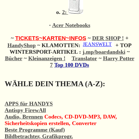
o.
2:
·
Acer Notebooks
~
TICKETS~KARTEN~INFOS
~
DER SHOP !
+
HandyShop
~ KLAMOTTEN:
+ TOP
WINTERSPORT-ARTIKEL :
j.mp/boardandski
~
Bücher
~
Kleinanzeigen !
Translator
~
Harry Potter
7
Top 100 DVDs
WÄHLE DEIN THEMA (A-Z):
APPS für HANDYS
Antispy FirewAll
Audio, Brennen
Codecs, CD-DVD-MP3, DAW,
Sicherheitskopien erstellen, Converter
Beste Programme (Kauf)
Bildbetrachter, Grafikprogr.