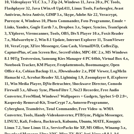
10, Videoplayer VLC 3.x, 7 Zip 24, Windows 11, Java 20.x, PC Tools,
Flashplayer 32, Java f.Win.v8 Upd.411, Linux Tools, Farbregler, Avast
Antivirus, Avira Antivir, GIMP 3.x, Skype, Adobe Air 22, Veracrypt,
Puresync 4, Windows 10, Photo Commander, Foto Programme, Emule +
Links, Yandex, Gugle Earth 7.x, Dropbox 3.x, Super, Syncios, TeamSpeak
3, XYplorer, Virenscanner, Tools, OBS, DivX Player 10.x, Foxit Reader
7.x, Malwarebyte 2, Win 8.1 Update, Internet Explorer 11, TeamViewer
10, VeraCrypt, XFire Messenger, Gnu Cash, VirtualDVD, CoffeeZip,
CapturePlus, oCam Screen Rec, SecretFolder, MPC-HC 2.x, MS Windows
8.1 90Tg Testversion, Samsung Kies Manager 4 PC 64bit, Virtual Box 4.x,
Notebook Tracker, KM Player, Festplattentools, Bootmanager, Open
Office 4.x, Cobian Backup 11.x, JDownloader 2.x, PDF Viewer, LogMeIn
Hamachi v2, Acrobat Reader XI, Lightning 1.9, Zoomplayer 8, iExplorer
11, Win Media Player, DjVu-Betrachter, Shockwave Director, Comodo
Firewall 5.x, Allway Sync, PhotoFiltre 7, No23 Recorder, Free Audio
Converter, FreeMind, Windows7 Wallpapers + Gadgets, Spybot S+D 2.9+,
Kaspersky Removal-Kit, TrueCrypt 7.x, Autoren-Programme,
Cyberghost, Teamdrive, Total Commander, Free Video- u. WMA
Converter, Tools, Handy-Videokonverter, PTBSync, Pidgin Messenger,
LINUX!, Kali, Fedora, Backtrack, Kubuntu, Ubuntu, MATE, Knoppix
Linux 7.2, Suse Linux 11.x, ServicePacks für XP, MS Office, Winamp 5.x,
Download Manager, Ultra VNC, Miro TV, AVG Anti-Virus v8.0.1, Ad-