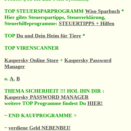
TOP STEUERSPARPROGRAMM
Wiso Sparbuch
*
Hier gibts Steuerspartipps, Steuererklärung,
Steuerhilfeprogramme:
STEUERTIPPS + Hilfen
TOP
Du und Dein Heim für Tiere
*
TOP VIRENSCANNER
Kaspersky Online Store
+
Kaspersky Password
Manager
o.
A
,
B
THEMA SICHERHEIT !!! HOL IHN DIR :
Kaspersky PASSWORD MANAGER
weitere TOP Programme findest Du
HIER!
~ END KAUFPROGRAMME
>
~
verdiene Geld NEBENBEI!