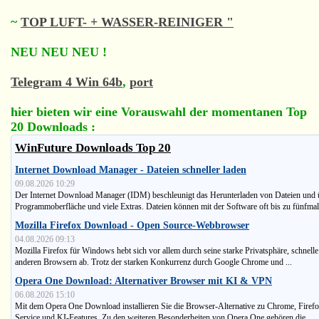
~
TOP LUFT- + WASSER-REINIGER "
NEU NEU NEU !
Telegram 4 Win 64b
,
port
hier bieten wir eine Vorauswahl der momentanen Top
20 Downloads :
WinFuture Downloads Top 20
Internet Download Manager - Dateien schneller laden
09.08.2026 10:29
Der Internet Download Manager (IDM) beschleunigt das Herunterladen von Dateien und ü
Programmoberfläche und viele Extras. Dateien können mit der Software oft bis zu fünfmal 
Mozilla Firefox Download - Open Source-Webbrowser
04.08.2026 09:13
Mozilla Firefox für Windows hebt sich vor allem durch seine starke Privatsphäre, schnel
anderen Browsern ab. Trotz der starken Konkurrenz durch Google Chrome und ...
Opera One Download: Alternativer Browser mit KI & VPN
06.08.2026 15:10
Mit dem Opera One Download installieren Sie die Browser-Alternative zu Chrome, Firef
Service und KI-Features. Zu den weiteren Besonderheiten von Opera One gehören die ...