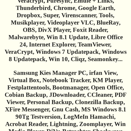
Veracrypt, Puresync, Emule + Links,
Thunderbird, Chrome, Google Earth,
Dropbox, Super, Virenscanner, Tools,
Musikplayer, Videoplayer VLC, BlueRay,
OBS, DivX Player, Foxit Reader,
Malwarebyte, Win 8.1 Update, Libre Office
24, Internet Explorer, TeamViewer,
VeraCrypt, Windows 7 Updatepack, Windows
8 Updatepack, Win 10, Cliqz, Seamonkey...
Samsung Kies Manager PC, irfan View,
Virtual Box, Notebook Tracker, KM Player,
Festplattentools, Bootmanager, Open Office,
Cobian Backup, JDownloader, CCleaner, PDF
Viewer, Personal Backup, Clonezilla Backup,
XFire Messenger, Gnu Cash, MS Windows 8.1
90Tg Testversion, LogMeIn Hamachi,
Acrobat Reader, Lightning, Zoomplayer, Win