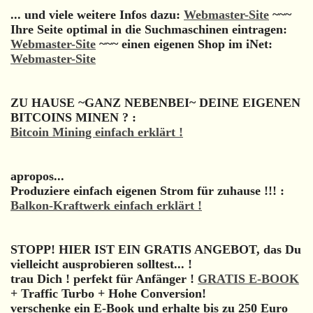
... und viele weitere Infos dazu:
Webmaster-Site
~~~
Ihre Seite optimal in die Suchmaschinen eintragen:
Webmaster-Site
~~~ einen eigenen Shop im iNet:
Webmaster-Site
ZU HAUSE ~GANZ NEBENBEI~ DEINE EIGENEN
BITCOINS MINEN ? :
Bitcoin Mining einfach erklärt !
apropos...
Produziere einfach eigenen Strom für zuhause !!! :
Balkon-Kraftwerk einfach erklärt !
STOPP! HIER IST EIN GRATIS ANGEBOT, das Du
vielleicht ausprobieren solltest... !
trau Dich ! perfekt für Anfänger !
GRATIS E-BOOK
+ Traffic Turbo + Hohe Conversion!
verschenke ein E-Book und erhalte bis zu 250 Euro