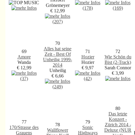
Grönemeyer
(178)
(169)
€ 12,99
(207)
70
Alles hat seine
69
71
72
Zeit - Best Of
Amore
Hozier
Wie Schön du
Unheilig 1999-
Wanda
Hozier
Bist (2-Track)
2014
€ 12,99
€ 9,97
Sarah Connor
Unheilig
€ 3,99
€ 6,66
(37)
(42)
(249)
80
Das letzte
Konzert -
77
79
78
Zürich 2014 -
170/Strasse des
Sonic
Wallflower
Deluxe (NUR
Grauens
Highways