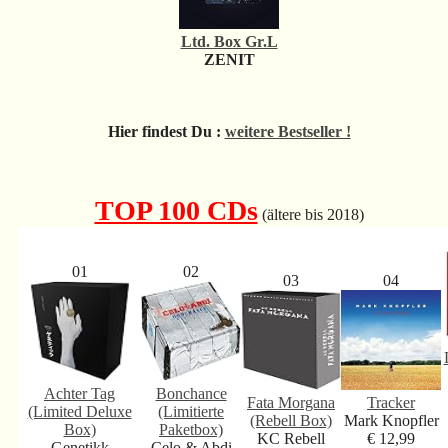
Ltd. Box Gr.L
ZENIT
Hier findest Du :
weitere Bestseller !
TOP 100 CDs
(ältere bis 2018)
01
02
03
04
Achter Tag
Bonchance
Fata Morgana
Tracker
(Limited Deluxe
(Limitierte
(Rebell Box)
Mark Knopfler
Box)
Paketbox)
KC Rebell
€ 12,99
Genetikk
Celo & Abdi