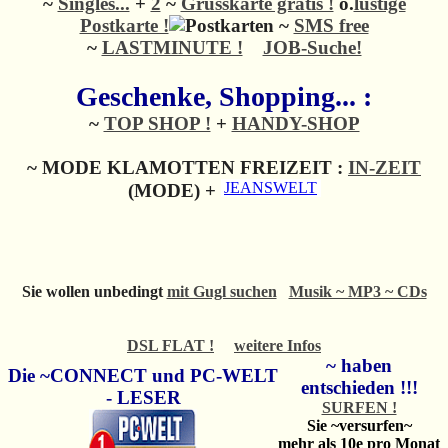
~
Singles...
+
2
~
Grusskarte gratis !
o.
lustige
Postkarte !
~
SMS free
~
LASTMINUTE !
JOB-Suche!
Geschenke, Shopping... :
~
TOP SHOP !
+
HANDY-SHOP
~ MODE KLAMOTTEN FREIZEIT :
IN-ZEIT
(MODE) +
Sie wollen unbedingt
mit Gugl suchen
Musik ~ MP3 ~ CDs
DSL FLAT !
weitere Infos
~ haben
Die ~CONNECT und PC-WELT
entschieden !!!
- LESER
SURFEN !
Sie ~versurfen~
mehr als 10e pro Monat