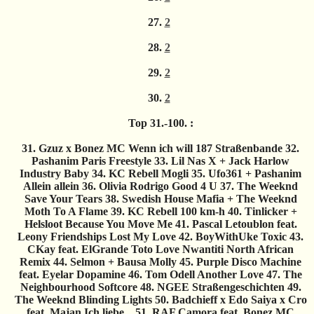
27.
2
28.
2
29.
2
30.
2
Top 31.-100. :
31. Gzuz x Bonez MC Wenn ich will 187 Straßenbande 32.
Pashanim Paris Freestyle 33. Lil Nas X + Jack Harlow
Industry Baby 34. KC Rebell Mogli 35. Ufo361 + Pashanim
Allein allein 36. Olivia Rodrigo Good 4 U 37. The Weeknd
Save Your Tears 38. Swedish House Mafia + The Weeknd
Moth To A Flame 39. KC Rebell 100 km-h 40. Tinlicker +
Helsloot Because You Move Me 41. Pascal Letoublon feat.
Leony Friendships Lost My Love 42. BoyWithUke Toxic 43.
CKay feat. ElGrande Toto Love Nwantiti North African
Remix 44. Selmon + Bausa Molly 45. Purple Disco Machine
feat. Eyelar Dopamine 46. Tom Odell Another Love 47. The
Neighbourhood Softcore 48. NGEE Straßengeschichten 49.
The Weeknd Blinding Lights 50. Badchieff x Edo Saiya x Cro
feat. Majan Ich liebe... 51. RAF Camora feat. Bonez MC