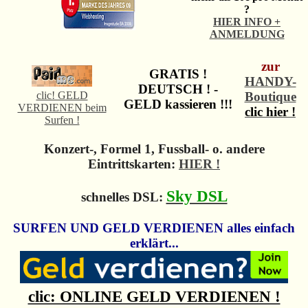
?
HIER INFO +
ANMELDUNG
zur
GRATIS !
HANDY-
DEUTSCH ! -
clic! GELD
Boutique
GELD kassieren !!!
VERDIENEN beim
clic hier !
Surfen !
Konzert-, Formel 1, Fussball- o. andere
Eintrittskarten:
HIER !
Sky DSL
schnelles DSL:
SURFEN UND GELD VERDIENEN alles einfach
erklärt...
clic: ONLINE GELD VERDIENEN !