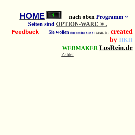
HOME
nach oben
Programm ~
Seiten sind
OPTION-WARE ® .
created
Feedback
Sie wollen
eine schöne Site ?
:
MAIL it !
by
HKH
LosRein.de
WEBMAKER
Zähler