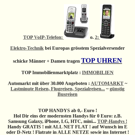
TOP VoIP-Telefon:
o.
2:
Elektro-Technik
bei Europas grösstem Spezialversender
TOP UHREN
schicke Männer + Damen tragen
TOP Immobilienmarktplatz :
IMMOBILIEN
Automarkt mit über 30.000 Angeboten :
AUTOMARKT
~
Lastminute Reisen, Flugreisen, Spezialreisen...
~
günstig
Busreisen
TOP HANDYS ab 0,- Euro !
Hol Dir eins der modernsten Handys für 0 Euro: z.B.
Samsung Galaxy, iPhone, LG, HTC, mini...
TOP-Handys !
Handy GRATIS ! mit ALL NET FLAT ! auf Wunsch im E
oder D-Netz ! Flatrate in ALLE NETZE sowie ins Internet !