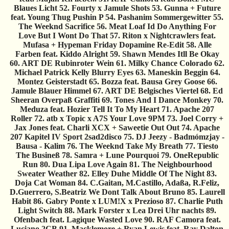
Blaues Licht 52. Fourty x Jamule Shots 53. Gunna + Future
feat. Young Thug Pushin P 54. Pashanim Sommergewitter 55.
The Weeknd Sacrifice 56. Meat Loaf Id Do Anything For
Love But I Wont Do That 57. Riton x Nightcrawlers feat.
Mufasa + Hypeman Friday Dopamine Re-Edit 58. Alle
Farben feat. Kiddo Alright 59. Shawn Mendes Itll Be Okay
60. ART DE Rubinroter Wein 61. Milky Chance Colorado 62.
Michael Patrick Kelly Blurry Eyes 63. Maneskin Beggin 64.
Montez Geisterstadt 65. Bozza feat. Bausa Grey Goose 66.
Jamule Blauer Himmel 67. ART DE Belgisches Viertel 68. Ed
Sheeran Overpaß Graffiti 69. Tones And I Dance Monkey 70.
Meduza feat. Hozier Tell It To My Heart 71. Apache 207
Roller 72. atb x Topic x A7S Your Love 9PM 73. Joel Corry +
Jax Jones feat. Charli XCX + Saweetie Out Out 74. Apache
207 Kapitel IV Sport 2sad2disco 75. DJ Jeezy - Badmómzjay -
Bausa - Kalim 76. The Weeknd Take My Breath 77. Tiesto
The Busineß 78. Samra + Lune Pourquoi 79. OneRepublic
Run 80. Dua Lipa Love Again 81. The Neighbourhood
Sweater Weather 82. Elley Duhe Middle Of The Night 83.
Doja Cat Woman 84. C.Gaitan, M.Castillo, Adaßa, R.Feliz,
D.Guerrero, S.Beatriz We Dont Talk About Bruno 85. Laurell
Habit 86. Gabry Ponte x LUM!X x Prezioso 87. Charlie Puth
Light Switch 88. Mark Forster x Lea Drei Uhr nachts 89.
Ofenbach feat. Lagique Wasted Love 90. RAF Camora feat.
Luciano 2CB 91. Macklemore + Ryan Lewis feat. Ray Dalton