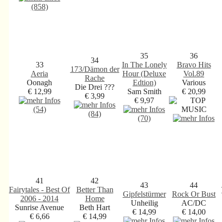
(858)
35
36
34
33
In The Lonely
Bravo Hits
173/Dämon der
Aeria
Hour (Deluxe
Vol.89
Rache
Oonagh
Edtion)
Various
Die Drei ???
€ 12,99
Sam Smith
€ 20,99
€ 3,99
€ 9,97
(54)
(84)
(70)
41
42
43
44
Fairytales - Best Of
Better Than
Gipfelstürmer
Rock Or Bust
2006 - 2014
Home
Unheilig
AC/DC
Sunrise Avenue
Beth Hart
€ 14,99
€ 14,00
€ 6,66
€ 14,99