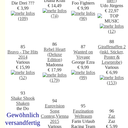
Diana Krall
hier!)
Die Drei ???
Foo Fighters
€ 14,49
Udo Jürgens
€ 3,99
€ 9,99
€ 22,97
(74)
(109)
(90)
(12)
88
86
85
87
Giraffenaffen 2
Rebel Heart
Bravo - The Hits
Wanted on
(inkl. Sticker,
(Deluxe
2014
Voyage
Poster &
Edition)
Various
George Ezra
Leseprobe)
Madonna
€ 15,99
€ 9,99
Various
€ 17,99
€ 6,99
(52)
(99)
(179)
(153)
93
Shake Shook
94
Shaken
Eurovision
95
the Do
Song
Faszination
96
Gewöhnlich
Contest,Vienna
Weltraum
Zaz
versandfertig
2015
Farin Urlaub
Zaz
Various
Racing Team
€ 5,99