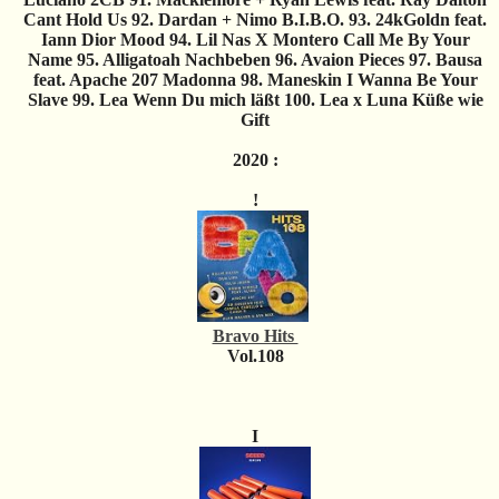
Cant Hold Us 92. Dardan + Nimo B.I.B.O. 93. 24kGoldn feat.
Iann Dior Mood 94. Lil Nas X Montero Call Me By Your
Name 95. Alligatoah Nachbeben 96. Avaion Pieces 97. Bausa
feat. Apache 207 Madonna 98. Maneskin I Wanna Be Your
Slave 99. Lea Wenn Du mich läßt 100. Lea x Luna Küße wie
Gift
2020 :
!
Bravo Hits
Vol.108
I