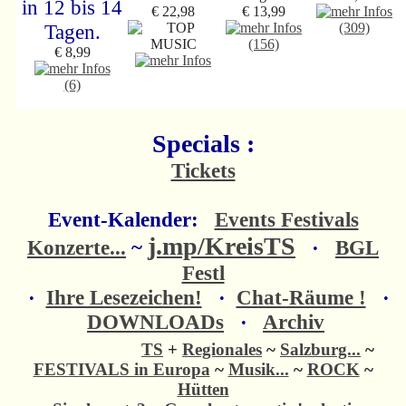
in 12 bis 14
€ 22,98
€ 13,99
Tagen.
(309)
(156)
€ 8,99
(6)
Specials :
Tickets
Event-Kalender:
Events Festivals
j.mp/KreisTS
Konzerte...
~
·
BGL
Festl
·
Ihre Lesezeichen!
·
Chat-Räume !
·
DOWNLOADs
·
Archiv
TS
+
Regionales
~
Salzburg...
~
FESTIVALS in Europa
~
Musik...
~
ROCK
~
Hütten