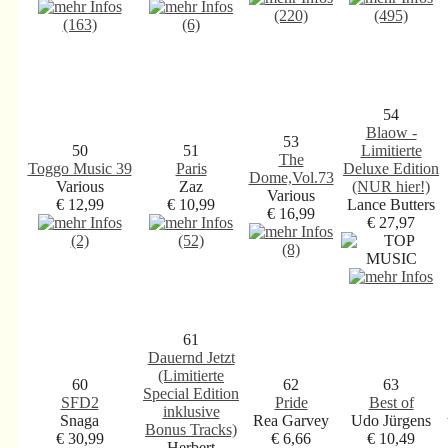
(220)
(495)
(163)
(6)
54
Blaow -
53
50
51
Limitierte
The
Toggo Music 39
Paris
Deluxe Edition
Dome,Vol.73
Various
Zaz
(NUR hier!)
Various
€ 12,99
€ 10,99
Lance Butters
€ 16,99
€ 27,97
(2)
(52)
(8)
61
Dauernd Jetzt
(Limitierte
60
62
63
Special Edition
SFD2
Pride
Best of
inklusive
Snaga
Rea Garvey
Udo Jürgens
Bonus Tracks)
€ 30,99
€ 6,66
€ 10,49
Herbert