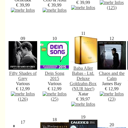
€ 39,99
€ 39,99
€ 39,99
(125)
11
09
10
12
Baba Aller
Fifty Shades of
Dein Song
Babas - Ltd.
Chaos and the
Grey
2015
Deluxe
Calm
Various
Various
Goldzahn-Box
James Bay
€ 12,99
€ 12,99
(NUR hier!)
€ 12,99
Xatar
(126)
(25)
€ 39,97
(23)
19
18
17
20