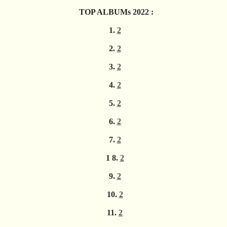
TOP ALBUMs 2022 :
1.
2
2.
2
3.
2
4.
2
5.
2
6.
2
7.
2
1 8.
2
9.
2
10.
2
11.
2