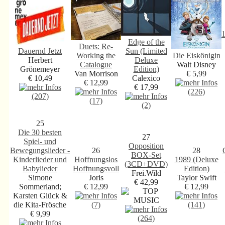
1
Edge of the
Duets: Re-
Dauernd Jetzt
Sun (Limited
Working the
Die Eiskönigin
Herbert
Deluxe
Catalogue
Walt Disney
Grönemeyer
Edition)
Van Morrison
€ 5,99
€ 10,49
Calexico
€ 12,99
€ 17,99
(226)
(207)
(17)
(2)
25
Die 30 besten
27
Spiel- und
Opposition
Bewegungslieder -
26
28
BOX-Set
Kinderlieder und
Hoffnungslos
1989 (Deluxe
(3CD+DVD)
Babylieder
Hoffnungsvoll
Edition)
Frei.Wild
Simone
Joris
Taylor Swift
€ 42,99
Sommerland;
€ 12,99
€ 12,99
Karsten Glück &
die Kita-Frösche
(7)
(141)
€ 9,99
(264)